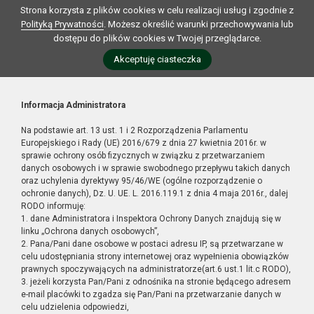
Strona korzysta z plików cookies w celu realizacji usług i zgodnie z
Polityką Prywatności
. Możesz określić warunki przechowywania lub
dostępu do plików cookies w Twojej przeglądarce.
Akceptuję ciasteczka
Informacja Administratora
Na podstawie art. 13 ust. 1 i 2 Rozporządzenia Parlamentu
Europejskiego i Rady (UE) 2016/679 z dnia 27 kwietnia 2016r. w
sprawie ochrony osób fizycznych w związku z przetwarzaniem
danych osobowych i w sprawie swobodnego przepływu takich danych
oraz uchylenia dyrektywy 95/46/WE (ogólne rozporządzenie o
ochronie danych), Dz. U. UE. L. 2016.119.1 z dnia 4 maja 2016r., dalej
RODO informuję:
1. dane Administratora i Inspektora Ochrony Danych znajdują się w
linku „Ochrona danych osobowych”,
2. Pana/Pani dane osobowe w postaci adresu IP, są przetwarzane w
celu udostępniania strony internetowej oraz wypełnienia obowiązków
prawnych spoczywających na administratorze(art.6 ust.1 lit.c RODO),
3. jeżeli korzysta Pan/Pani z odnośnika na stronie będącego adresem
e-mail placówki to zgadza się Pan/Pani na przetwarzanie danych w
celu udzielenia odpowiedzi,