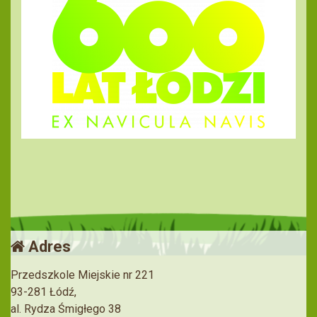
Adres
Przedszkole Miejskie nr 221
93-281 Łódź,
al. Rydza Śmigłego 38