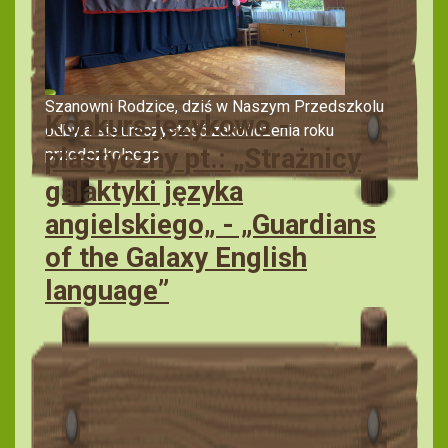
Szanowni Rodzice, dziś w Naszym Przedszkolu
Konkurs językowo -
odbyła się uroczystość zakończenia roku
plastyczny pt.: „Strażnicy
przedszkolnego.
galaktyki języka
angielskiego„ - „Guardians
of the Galaxy English
language”