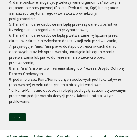
4. dane osobowe mogą być przekazywane organom państwowym,
organom ochrony prawnej (Policja, Prokuratura, Sąd) lub organom
samorządu terytorialnego w związku z prowadzonym
postępowaniem,
5. Pana/Pani dane osobowe nie będą przekazywane do państwa
trzeciego ani do organizacji międzynarodowej,
6. Pana/Pani dane osobowe będą przetwarzane wyłącznie przez
okres i w zakresie niezbędnym do realizacji celu przetwarzania,
7. przysługuje Panu/Pani prawo dostępu do treści swoich danych
osobowych oraz ich sprostowania, usunięcia lub ograniczenia
przetwarzania lub prawo do wniesienia sprzeciwu wobec
przetwarzania,
8. ma Pan/Pani prawo wniesienia skargi do Prezesa Urzędu Ochrony
Danych Osobowych,
9. podanie przez Pana/Panią danych osobowych jest fakultatywne
(dobrowolne) w celu udostępnienia strony internetowej,
10. Pana/Pani dane osobowe nie będą podlegały zautomatyzowanym
procesom podejmowania decyzji przez Administratora, w tym
profilowaniu.
zamknij
Strona główna
Mapa strony
Czcionka
Kontrast