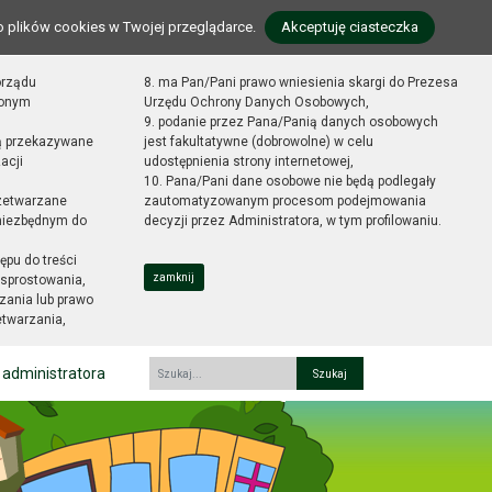
o plików cookies w Twojej przeglądarce.
Akceptuję ciasteczka
orządu
8. ma Pan/Pani prawo wniesienia skargi do Prezesa
zonym
Urzędu Ochrony Danych Osobowych,
9. podanie przez Pana/Panią danych osobowych
ą przekazywane
jest fakultatywne (dobrowolne) w celu
acji
udostępnienia strony internetowej,
10. Pana/Pani dane osobowe nie będą podlegały
zetwarzane
zautomatyzowanym procesom podejmowania
 niezbędnym do
decyzji przez Administratora, w tym profilowaniu.
ępu do treści
zamknij
sprostowania,
zania lub prawo
etwarzania,
 administratora
Fraza