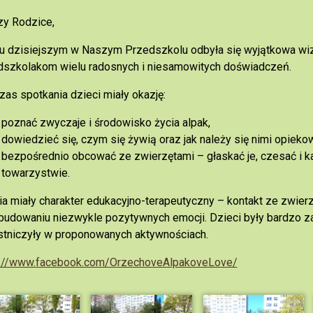
zy Rodzice,
u dzisiejszym w Naszym Przedszkolu odbyła się wyjątkowa wiz
dszkolakom wielu radosnych i niesamowitych doświadczeń.
as spotkania dzieci miały okazję:
poznać zwyczaje i środowisko życia alpak,
dowiedzieć się, czym się żywią oraz jak należy się nimi opieko
bezpośrednio obcować ze zwierzętami – głaskać je, czesać i 
towarzystwie.
ia miały charakter edukacyjno-terapeutyczny – kontakt ze zwierz
budowaniu niezwykle pozytywnych emocji. Dzieci były bardzo 
tniczyły w proponowanych aktywnościach.
s://www.facebook.com/OrzechoveAlpakoveLove/