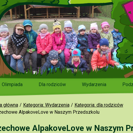
Olimpiada
Dla rodziców
Wydarzenia
Podz
a główna
Kategoria: Wydarzenia
Kategoria: dla rodziców
zechowe AlpakoveLove w Naszym Przedszkolu
zechowe AlpakoveLove w Naszym Pr