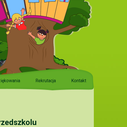
iękowania
Rekrutacja
Kontakt
zedszkolu