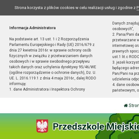
Strona korzysta z plików cookies w celu realizacji usług i zgodnie z
P
Danych znajduj
Informacja Administratora
osobowych”,
2. Pana/Pani d
Na podstawie art. 13 ust. 1 i 2 Rozporządzenia
przetwarzane w
Parlamentu Europejskiego i Rady (UE) 2016/679 z
internetowej o
dnia 27 kwietnia 2016r. w sprawie ochrony osób
prawnych spocz
fizycznych w związku z przetwarzaniem danych
ust.1 lit.c RODO
osobowych i w sprawie swobodnego przepływu
3. jeżeli korzy
takich danych oraz uchylenia dyrektywy 95/46/WE
będącego adres
(ogólne rozporządzenie o ochronie danych), Dz. U.
Pan/Pani na pr
UE. L. 2016.119.1 z dnia 4 maja 2016r., dalej RODO
udzielenia odp
informuję:
4. dane osobo
1. dane Administratora i Inspektora Ochrony
państwowym, or
Stro
Przedszkole Miejski