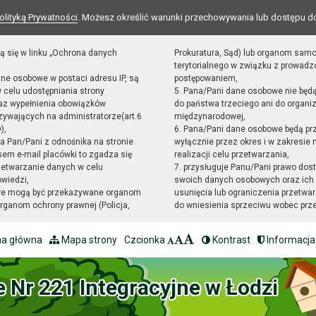
olityką Prywatności
. Możesz określić warunki przechowywania lub dostępu d
ą się w linku „Ochrona danych
Prokuratura, Sąd) lub organom sam
terytorialnego w związku z prowad
ane osobowe w postaci adresu IP, są
postępowaniem,
 celu udostępniania strony
5. Pana/Pani dane osobowe nie będ
raz wypełnienia obowiązków
do państwa trzeciego ani do organiz
ywających na administratorze(art.6
międzynarodowej,
),
6. Pana/Pani dane osobowe będą pr
sta Pan/Pani z odnośnika na stronie
wyłącznie przez okres i w zakresie
em e-mail placówki to zgadza się
realizacji celu przetwarzania,
zetwarzanie danych w celu
7. przysługuje Panu/Pani prawo dost
owiedzi,
swoich danych osobowych oraz ich 
we mogą być przekazywane organom
usunięcia lub ograniczenia przetwar
ganom ochrony prawnej (Policja,
do wniesienia sprzeciwu wobec prz
na główna
Mapa strony
Czcionka
Kontrast
Informacja
e Nr 221 Integracyjne w Łodzi