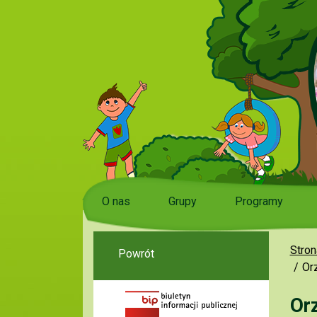
O nas
Grupy
Programy
Stron
Powrót
Or
Or