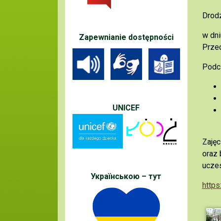
Drod
w dni
Zapewnianie dostępności
Prze
Podcz
UNICEF
Zajęc
oraz 
uczes
Українською – тут
http