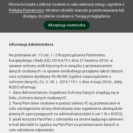
Strona korzysta z plików cookies w celu realizacji usług i zgodnie z
Polityką Prywatności
. Możesz określić warunki przechowywania lub
dostępu do plików cookies w Twojej przeglądarce.
Akceptuję ciasteczka
Informacja Administratora
Na podstawie art. 13 ust. 1 i 2 Rozporządzenia Parlamentu
Europejskiego i Rady (UE) 2016/679 z dnia 27 kwietnia 2016r. w
sprawie ochrony osób fizycznych w związku z przetwarzaniem
danych osobowych i w sprawie swobodnego przepływu takich danych
oraz uchylenia dyrektywy 95/46/WE (ogólne rozporządzenie o
ochronie danych), Dz. U. UE. L. 2016.119.1 z dnia 4 maja 2016r., dalej
RODO informuję:
1. dane Administratora i Inspektora Ochrony Danych znajdują się w
linku „Ochrona danych osobowych”,
2. Pana/Pani dane osobowe w postaci adresu IP, są przetwarzane w
celu udostępniania strony internetowej oraz wypełnienia obowiązków
prawnych spoczywających na administratorze(art.6 ust.1 lit.c RODO),
3. jeżeli korzysta Pan/Pani z odnośnika na stronie będącego adresem
e-mail placówki to zgadza się Pan/Pani na przetwarzanie danych w
celu udzielenia odpowiedzi,