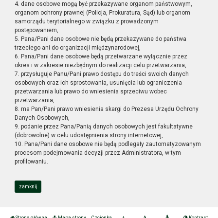
4. dane osobowe mogą być przekazywane organom państwowym,
organom ochrony prawnej (Policja, Prokuratura, Sąd) lub organom
samorządu terytorialnego w związku z prowadzonym
postępowaniem,
5. Pana/Pani dane osobowe nie będą przekazywane do państwa
trzeciego ani do organizacji międzynarodowej,
6. Pana/Pani dane osobowe będą przetwarzane wyłącznie przez
okres i w zakresie niezbędnym do realizacji celu przetwarzania,
7. przysługuje Panu/Pani prawo dostępu do treści swoich danych
osobowych oraz ich sprostowania, usunięcia lub ograniczenia
przetwarzania lub prawo do wniesienia sprzeciwu wobec
przetwarzania,
8. ma Pan/Pani prawo wniesienia skargi do Prezesa Urzędu Ochrony
Danych Osobowych,
9. podanie przez Pana/Panią danych osobowych jest fakultatywne
(dobrowolne) w celu udostępnienia strony internetowej,
10. Pana/Pani dane osobowe nie będą podlegały zautomatyzowanym
procesom podejmowania decyzji przez Administratora, w tym
profilowaniu.
zamknij
Strona główna
Mapa strony
Czcionka
Kontrast