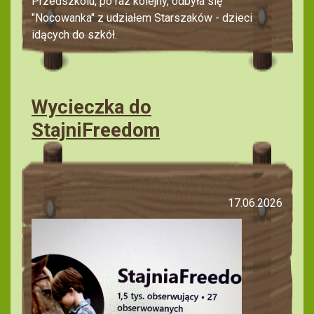
Przedszkolu, po raz kolejny, odbyła się
"Nocowanka" z udziałem Starszaków - dzieci
idących do szkół.
Wycieczka do
StajniFreedom
17.06.2026