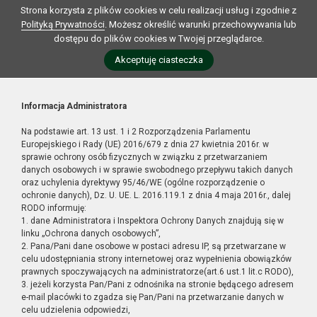
Strona korzysta z plików cookies w celu realizacji usług i zgodnie z
Polityką Prywatności
. Możesz określić warunki przechowywania lub
dostępu do plików cookies w Twojej przeglądarce.
Akceptuję ciasteczka
Informacja Administratora
Na podstawie art. 13 ust. 1 i 2 Rozporządzenia Parlamentu
Europejskiego i Rady (UE) 2016/679 z dnia 27 kwietnia 2016r. w
sprawie ochrony osób fizycznych w związku z przetwarzaniem
danych osobowych i w sprawie swobodnego przepływu takich danych
oraz uchylenia dyrektywy 95/46/WE (ogólne rozporządzenie o
ochronie danych), Dz. U. UE. L. 2016.119.1 z dnia 4 maja 2016r., dalej
RODO informuję:
1. dane Administratora i Inspektora Ochrony Danych znajdują się w
linku „Ochrona danych osobowych”,
2. Pana/Pani dane osobowe w postaci adresu IP, są przetwarzane w
celu udostępniania strony internetowej oraz wypełnienia obowiązków
prawnych spoczywających na administratorze(art.6 ust.1 lit.c RODO),
3. jeżeli korzysta Pan/Pani z odnośnika na stronie będącego adresem
e-mail placówki to zgadza się Pan/Pani na przetwarzanie danych w
celu udzielenia odpowiedzi,