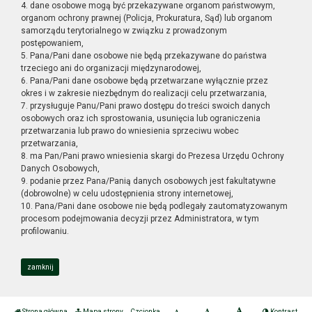
4. dane osobowe mogą być przekazywane organom państwowym,
organom ochrony prawnej (Policja, Prokuratura, Sąd) lub organom
samorządu terytorialnego w związku z prowadzonym
postępowaniem,
5. Pana/Pani dane osobowe nie będą przekazywane do państwa
trzeciego ani do organizacji międzynarodowej,
6. Pana/Pani dane osobowe będą przetwarzane wyłącznie przez
okres i w zakresie niezbędnym do realizacji celu przetwarzania,
7. przysługuje Panu/Pani prawo dostępu do treści swoich danych
osobowych oraz ich sprostowania, usunięcia lub ograniczenia
przetwarzania lub prawo do wniesienia sprzeciwu wobec
przetwarzania,
8. ma Pan/Pani prawo wniesienia skargi do Prezesa Urzędu Ochrony
Danych Osobowych,
9. podanie przez Pana/Panią danych osobowych jest fakultatywne
(dobrowolne) w celu udostępnienia strony internetowej,
10. Pana/Pani dane osobowe nie będą podlegały zautomatyzowanym
procesom podejmowania decyzji przez Administratora, w tym
profilowaniu.
zamknij
Strona główna
Mapa strony
Czcionka
Kontrast