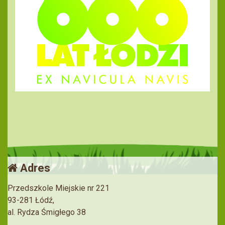
Adres
Przedszkole Miejskie nr 221
93-281 Łódź,
al. Rydza Śmigłego 38