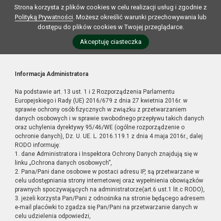
Strona korzysta z plików cookies w celu realizacji usług i zgodnie z
Polityką Prywatności
. Możesz określić warunki przechowywania lub
dostępu do plików cookies w Twojej przeglądarce.
Akceptuję ciasteczka
Informacja Administratora
Na podstawie art. 13 ust. 1 i 2 Rozporządzenia Parlamentu
Europejskiego i Rady (UE) 2016/679 z dnia 27 kwietnia 2016r. w
sprawie ochrony osób fizycznych w związku z przetwarzaniem
danych osobowych i w sprawie swobodnego przepływu takich danych
oraz uchylenia dyrektywy 95/46/WE (ogólne rozporządzenie o
ochronie danych), Dz. U. UE. L. 2016.119.1 z dnia 4 maja 2016r., dalej
RODO informuję:
1. dane Administratora i Inspektora Ochrony Danych znajdują się w
linku „Ochrona danych osobowych”,
2. Pana/Pani dane osobowe w postaci adresu IP, są przetwarzane w
celu udostępniania strony internetowej oraz wypełnienia obowiązków
prawnych spoczywających na administratorze(art.6 ust.1 lit.c RODO),
3. jeżeli korzysta Pan/Pani z odnośnika na stronie będącego adresem
e-mail placówki to zgadza się Pan/Pani na przetwarzanie danych w
celu udzielenia odpowiedzi,