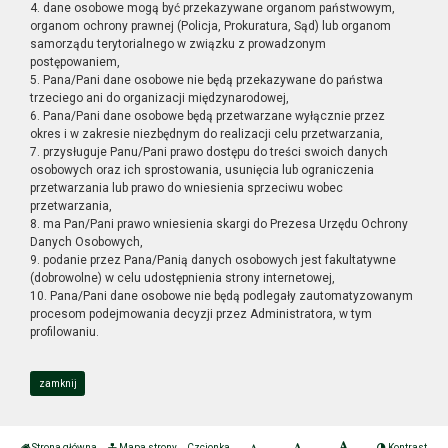
4. dane osobowe mogą być przekazywane organom państwowym,
organom ochrony prawnej (Policja, Prokuratura, Sąd) lub organom
samorządu terytorialnego w związku z prowadzonym
postępowaniem,
5. Pana/Pani dane osobowe nie będą przekazywane do państwa
trzeciego ani do organizacji międzynarodowej,
6. Pana/Pani dane osobowe będą przetwarzane wyłącznie przez
okres i w zakresie niezbędnym do realizacji celu przetwarzania,
7. przysługuje Panu/Pani prawo dostępu do treści swoich danych
osobowych oraz ich sprostowania, usunięcia lub ograniczenia
przetwarzania lub prawo do wniesienia sprzeciwu wobec
przetwarzania,
8. ma Pan/Pani prawo wniesienia skargi do Prezesa Urzędu Ochrony
Danych Osobowych,
9. podanie przez Pana/Panią danych osobowych jest fakultatywne
(dobrowolne) w celu udostępnienia strony internetowej,
10. Pana/Pani dane osobowe nie będą podlegały zautomatyzowanym
procesom podejmowania decyzji przez Administratora, w tym
profilowaniu.
zamknij
Strona główna
Mapa strony
Czcionka
Kontrast