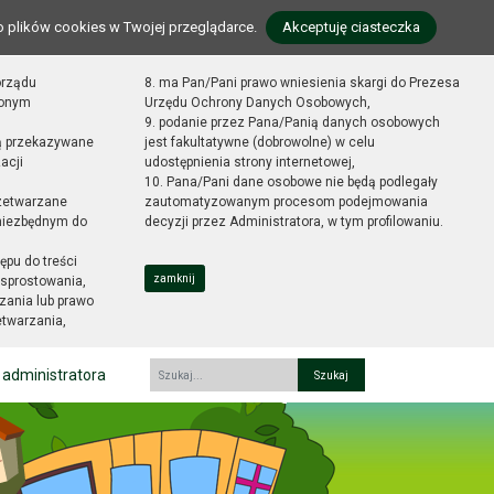
o plików cookies w Twojej przeglądarce.
Akceptuję ciasteczka
orządu
8. ma Pan/Pani prawo wniesienia skargi do Prezesa
zonym
Urzędu Ochrony Danych Osobowych,
9. podanie przez Pana/Panią danych osobowych
ą przekazywane
jest fakultatywne (dobrowolne) w celu
acji
udostępnienia strony internetowej,
10. Pana/Pani dane osobowe nie będą podlegały
zetwarzane
zautomatyzowanym procesom podejmowania
 niezbędnym do
decyzji przez Administratora, w tym profilowaniu.
ępu do treści
zamknij
sprostowania,
zania lub prawo
etwarzania,
 administratora
Fraza