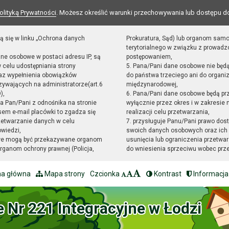
olityką Prywatności
. Możesz określić warunki przechowywania lub dostępu d
ą się w linku „Ochrona danych
Prokuratura, Sąd) lub organom sam
terytorialnego w związku z prowad
ane osobowe w postaci adresu IP, są
postępowaniem,
 celu udostępniania strony
5. Pana/Pani dane osobowe nie będ
raz wypełnienia obowiązków
do państwa trzeciego ani do organiz
ywających na administratorze(art.6
międzynarodowej,
),
6. Pana/Pani dane osobowe będą pr
sta Pan/Pani z odnośnika na stronie
wyłącznie przez okres i w zakresie
em e-mail placówki to zgadza się
realizacji celu przetwarzania,
zetwarzanie danych w celu
7. przysługuje Panu/Pani prawo dost
owiedzi,
swoich danych osobowych oraz ich 
we mogą być przekazywane organom
usunięcia lub ograniczenia przetwar
ganom ochrony prawnej (Policja,
do wniesienia sprzeciwu wobec prz
na główna
Mapa strony
Czcionka
Kontrast
Informacja
e Nr 221 Integracyjne w Łodzi