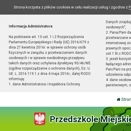
Strona korzysta z plików cookies w celu realizacji usług i zgodnie z
P
Danych znajduj
Informacja Administratora
osobowych”,
2. Pana/Pani d
Na podstawie art. 13 ust. 1 i 2 Rozporządzenia
przetwarzane w
Parlamentu Europejskiego i Rady (UE) 2016/679 z
internetowej o
dnia 27 kwietnia 2016r. w sprawie ochrony osób
prawnych spocz
fizycznych w związku z przetwarzaniem danych
ust.1 lit.c RODO
osobowych i w sprawie swobodnego przepływu
3. jeżeli korzy
takich danych oraz uchylenia dyrektywy 95/46/WE
będącego adres
(ogólne rozporządzenie o ochronie danych), Dz. U.
Pan/Pani na pr
UE. L. 2016.119.1 z dnia 4 maja 2016r., dalej RODO
udzielenia odp
informuję:
4. dane osobo
1. dane Administratora i Inspektora Ochrony
państwowym, or
Stro
Przedszkole Miejski