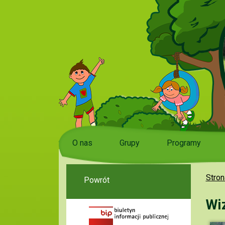
O nas
Grupy
Programy
Stron
Powrót
Wi