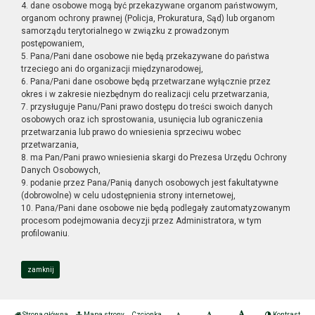
4. dane osobowe mogą być przekazywane organom państwowym,
organom ochrony prawnej (Policja, Prokuratura, Sąd) lub organom
samorządu terytorialnego w związku z prowadzonym
postępowaniem,
5. Pana/Pani dane osobowe nie będą przekazywane do państwa
trzeciego ani do organizacji międzynarodowej,
6. Pana/Pani dane osobowe będą przetwarzane wyłącznie przez
okres i w zakresie niezbędnym do realizacji celu przetwarzania,
7. przysługuje Panu/Pani prawo dostępu do treści swoich danych
osobowych oraz ich sprostowania, usunięcia lub ograniczenia
przetwarzania lub prawo do wniesienia sprzeciwu wobec
przetwarzania,
8. ma Pan/Pani prawo wniesienia skargi do Prezesa Urzędu Ochrony
Danych Osobowych,
9. podanie przez Pana/Panią danych osobowych jest fakultatywne
(dobrowolne) w celu udostępnienia strony internetowej,
10. Pana/Pani dane osobowe nie będą podlegały zautomatyzowanym
procesom podejmowania decyzji przez Administratora, w tym
profilowaniu.
zamknij
Strona główna
Mapa strony
Czcionka
Kontrast