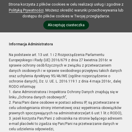
Strona korzysta z plików cookies w celu realizacji usług i zgodnie z
Polityką Prywatności
. Możesz określić warunki przechowywania lub
dostępu do plików cookies w Twojej przeglądarce.
Akceptuję ciasteczka
Informacja Administratora
Na podstawie art. 13 ust. 1 i 2 Rozporządzenia Parlamentu
Europejskiego i Rady (UE) 2016/679 z dnia 27 kwietnia 2016r. w
sprawie ochrony osób fizycznych w związku z przetwarzaniem
danych osobowych i w sprawie swobodnego przepływu takich danych
oraz uchylenia dyrektywy 95/46/WE (ogólne rozporządzenie o
ochronie danych), Dz. U. UE. L. 2016.119.1 z dnia 4 maja 2016r., dalej
RODO informuję:
1. dane Administratora i Inspektora Ochrony Danych znajdują się w
linku „Ochrona danych osobowych”,
2. Pana/Pani dane osobowe w postaci adresu IP, są przetwarzane w
celu udostępniania strony internetowej oraz wypełnienia obowiązków
prawnych spoczywających na administratorze(art.6 ust.1 lit.c RODO),
3. jeżeli korzysta Pan/Pani z odnośnika na stronie będącego adresem
e-mail placówki to zgadza się Pan/Pani na przetwarzanie danych w
celu udzielenia odpowiedzi,