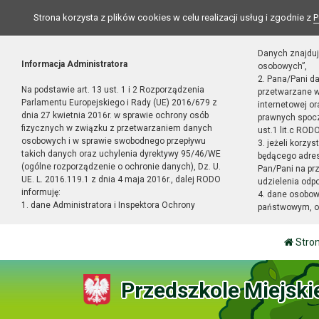
Strona korzysta z plików cookies w celu realizacji usług i zgodnie z
P
Danych znajduj
Informacja Administratora
osobowych”,
2. Pana/Pani d
Na podstawie art. 13 ust. 1 i 2 Rozporządzenia
przetwarzane w
Parlamentu Europejskiego i Rady (UE) 2016/679 z
internetowej o
dnia 27 kwietnia 2016r. w sprawie ochrony osób
prawnych spocz
fizycznych w związku z przetwarzaniem danych
ust.1 lit.c RODO
osobowych i w sprawie swobodnego przepływu
3. jeżeli korzy
takich danych oraz uchylenia dyrektywy 95/46/WE
będącego adres
(ogólne rozporządzenie o ochronie danych), Dz. U.
Pan/Pani na pr
UE. L. 2016.119.1 z dnia 4 maja 2016r., dalej RODO
udzielenia odp
informuję:
4. dane osobo
1. dane Administratora i Inspektora Ochrony
państwowym, or
Stro
Przedszkole Miejski