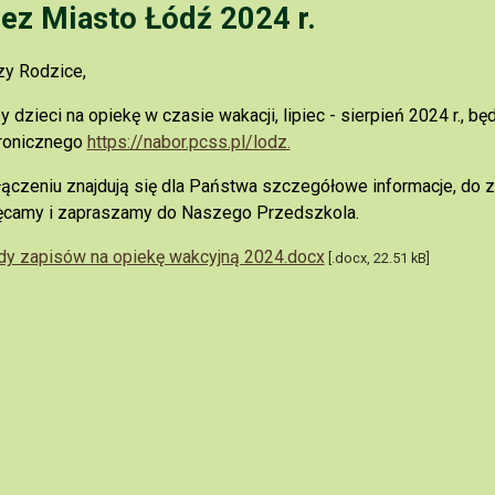
zez Miasto Łódź 2024 r.
zy Rodzice,
y dzieci na opiekę w czasie wakacji, lipiec - sierpień 2024 r.,
tronicznego
https://nabor.pcss.pl/lodz.
ączeniu znajdują się dla Państwa szczegółowe informacje, do 
ęcamy i zapraszamy do Naszego Przedszkola.
dy zapisów na opiekę wakcyjną 2024.docx
[.docx, 22.51 kB]