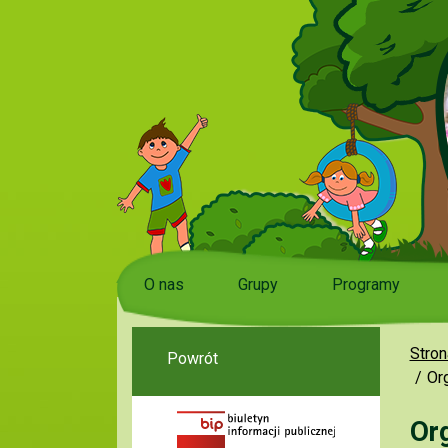
O nas
Grupy
Programy
Stron
Powrót
Or
Or