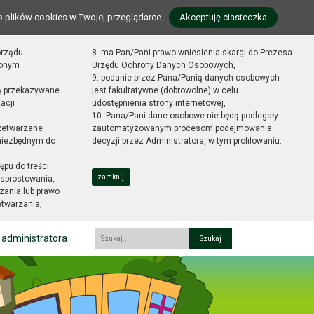
o plików cookies w Twojej przeglądarce.
Akceptuję ciasteczka
orządu
8. ma Pan/Pani prawo wniesienia skargi do Prezesa
zonym
Urzędu Ochrony Danych Osobowych,
9. podanie przez Pana/Panią danych osobowych
ą przekazywane
jest fakultatywne (dobrowolne) w celu
acji
udostępnienia strony internetowej,
10. Pana/Pani dane osobowe nie będą podlegały
zetwarzane
zautomatyzowanym procesom podejmowania
 niezbędnym do
decyzji przez Administratora, w tym profilowaniu.
ępu do treści
zamknij
sprostowania,
zania lub prawo
etwarzania,
 administratora
Fraza