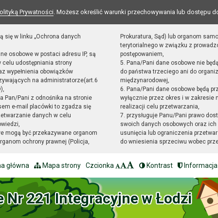
olityką Prywatności
. Możesz określić warunki przechowywania lub dostępu d
ą się w linku „Ochrona danych
Prokuratura, Sąd) lub organom sam
terytorialnego w związku z prowad
ane osobowe w postaci adresu IP, są
postępowaniem,
 celu udostępniania strony
5. Pana/Pani dane osobowe nie będ
raz wypełnienia obowiązków
do państwa trzeciego ani do organiz
ywających na administratorze(art.6
międzynarodowej,
),
6. Pana/Pani dane osobowe będą pr
sta Pan/Pani z odnośnika na stronie
wyłącznie przez okres i w zakresie
em e-mail placówki to zgadza się
realizacji celu przetwarzania,
zetwarzanie danych w celu
7. przysługuje Panu/Pani prawo dost
owiedzi,
swoich danych osobowych oraz ich 
we mogą być przekazywane organom
usunięcia lub ograniczenia przetwar
ganom ochrony prawnej (Policja,
do wniesienia sprzeciwu wobec prz
na główna
Mapa strony
Czcionka
Kontrast
Informacja
e Nr 221 Integracyjne w Łodzi