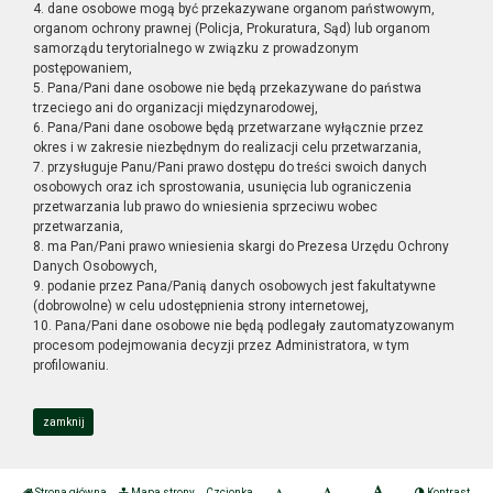
4. dane osobowe mogą być przekazywane organom państwowym,
organom ochrony prawnej (Policja, Prokuratura, Sąd) lub organom
samorządu terytorialnego w związku z prowadzonym
postępowaniem,
5. Pana/Pani dane osobowe nie będą przekazywane do państwa
trzeciego ani do organizacji międzynarodowej,
6. Pana/Pani dane osobowe będą przetwarzane wyłącznie przez
okres i w zakresie niezbędnym do realizacji celu przetwarzania,
7. przysługuje Panu/Pani prawo dostępu do treści swoich danych
osobowych oraz ich sprostowania, usunięcia lub ograniczenia
przetwarzania lub prawo do wniesienia sprzeciwu wobec
przetwarzania,
8. ma Pan/Pani prawo wniesienia skargi do Prezesa Urzędu Ochrony
Danych Osobowych,
9. podanie przez Pana/Panią danych osobowych jest fakultatywne
(dobrowolne) w celu udostępnienia strony internetowej,
10. Pana/Pani dane osobowe nie będą podlegały zautomatyzowanym
procesom podejmowania decyzji przez Administratora, w tym
profilowaniu.
zamknij
Strona główna
Mapa strony
Czcionka
Kontrast