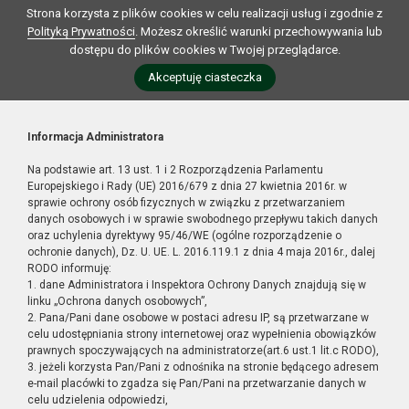
Strona korzysta z plików cookies w celu realizacji usług i zgodnie z
Polityką Prywatności
. Możesz określić warunki przechowywania lub
dostępu do plików cookies w Twojej przeglądarce.
Akceptuję ciasteczka
Informacja Administratora
Na podstawie art. 13 ust. 1 i 2 Rozporządzenia Parlamentu
Europejskiego i Rady (UE) 2016/679 z dnia 27 kwietnia 2016r. w
sprawie ochrony osób fizycznych w związku z przetwarzaniem
danych osobowych i w sprawie swobodnego przepływu takich danych
oraz uchylenia dyrektywy 95/46/WE (ogólne rozporządzenie o
ochronie danych), Dz. U. UE. L. 2016.119.1 z dnia 4 maja 2016r., dalej
RODO informuję:
1. dane Administratora i Inspektora Ochrony Danych znajdują się w
linku „Ochrona danych osobowych”,
2. Pana/Pani dane osobowe w postaci adresu IP, są przetwarzane w
celu udostępniania strony internetowej oraz wypełnienia obowiązków
prawnych spoczywających na administratorze(art.6 ust.1 lit.c RODO),
3. jeżeli korzysta Pan/Pani z odnośnika na stronie będącego adresem
e-mail placówki to zgadza się Pan/Pani na przetwarzanie danych w
celu udzielenia odpowiedzi,