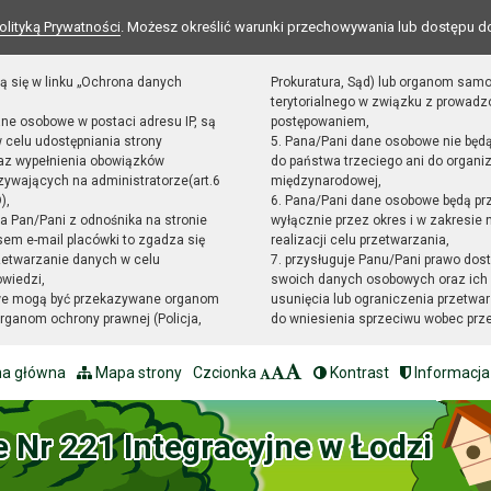
olityką Prywatności
. Możesz określić warunki przechowywania lub dostępu d
ą się w linku „Ochrona danych
Prokuratura, Sąd) lub organom sam
terytorialnego w związku z prowad
ane osobowe w postaci adresu IP, są
postępowaniem,
 celu udostępniania strony
5. Pana/Pani dane osobowe nie będ
raz wypełnienia obowiązków
do państwa trzeciego ani do organiz
ywających na administratorze(art.6
międzynarodowej,
),
6. Pana/Pani dane osobowe będą pr
sta Pan/Pani z odnośnika na stronie
wyłącznie przez okres i w zakresie
em e-mail placówki to zgadza się
realizacji celu przetwarzania,
zetwarzanie danych w celu
7. przysługuje Panu/Pani prawo dost
owiedzi,
swoich danych osobowych oraz ich 
we mogą być przekazywane organom
usunięcia lub ograniczenia przetwar
ganom ochrony prawnej (Policja,
do wniesienia sprzeciwu wobec prz
na główna
Mapa strony
Czcionka
Kontrast
Informacja
e Nr 221 Integracyjne w Łodzi