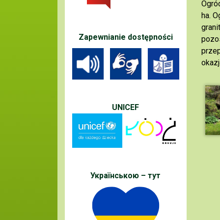
Ogród
ha. O
grani
Zapewnianie dostępności
pozos
przep
okazj
UNICEF
Українською – тут