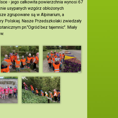
sce - jego całkowita powierzchnia wynosi 67
cznie usypanych wzgórz obłożonych
sze zgrupowane są w Alpinarium, a
ory Polskiej. Nasze Przedszkolaki zwiedzały
otanicznym pn.
"Ogród bez tajemnic". Miały
ów.