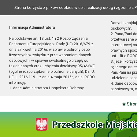
Strona korzysta z plików cookies w celu realizacji usług i zgodnie z
P
Danych znajduj
Informacja Administratora
osobowych”,
2. Pana/Pani d
Na podstawie art. 13 ust. 1 i 2 Rozporządzenia
przetwarzane w
Parlamentu Europejskiego i Rady (UE) 2016/679 z
internetowej o
dnia 27 kwietnia 2016r. w sprawie ochrony osób
prawnych spocz
fizycznych w związku z przetwarzaniem danych
ust.1 lit.c RODO
osobowych i w sprawie swobodnego przepływu
3. jeżeli korzy
takich danych oraz uchylenia dyrektywy 95/46/WE
będącego adres
(ogólne rozporządzenie o ochronie danych), Dz. U.
Pan/Pani na pr
UE. L. 2016.119.1 z dnia 4 maja 2016r., dalej RODO
udzielenia odp
informuję:
4. dane osobo
1. dane Administratora i Inspektora Ochrony
państwowym, or
Stro
Przedszkole Miejski