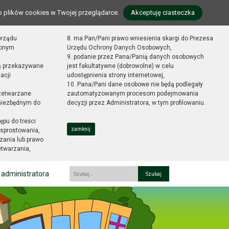
o plików cookies w Twojej przeglądarce.
Akceptuję ciasteczka
orządu
8. ma Pan/Pani prawo wniesienia skargi do Prezesa
zonym
Urzędu Ochrony Danych Osobowych,
9. podanie przez Pana/Panią danych osobowych
ą przekazywane
jest fakultatywne (dobrowolne) w celu
acji
udostępnienia strony internetowej,
10. Pana/Pani dane osobowe nie będą podlegały
zetwarzane
zautomatyzowanym procesom podejmowania
 niezbędnym do
decyzji przez Administratora, w tym profilowaniu.
ępu do treści
zamknij
sprostowania,
zania lub prawo
etwarzania,
 administratora
Fraza