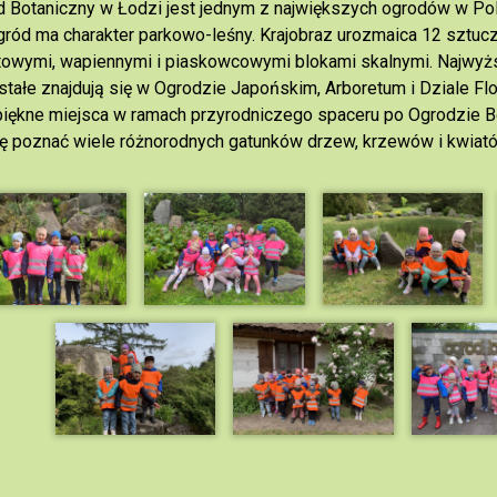
 Botaniczny w Łodzi jest jednym z największych ogrodów w Pol
gród ma charakter parkowo-leśny. Krajobraz urozmaica 12 sztu
towymi, wapiennymi i piaskowcowymi blokami skalnymi. Najwyż
tałe znajdują się w Ogrodzie Japońskim, Arboretum i Dziale Fl
iękne miejsca w ramach p
rzyrodniczego spaceru po Ogrodzie B
ę poznać wiele różnorodnych gatunków drzew, krzewów i kwiat