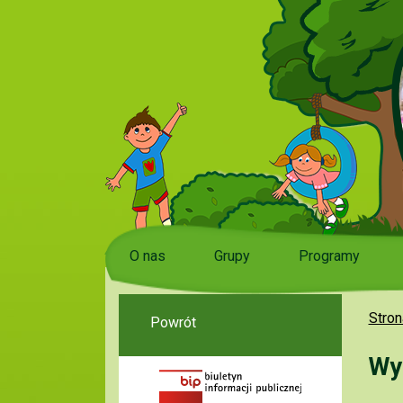
O nas
Grupy
Programy
Stron
Powrót
Wy