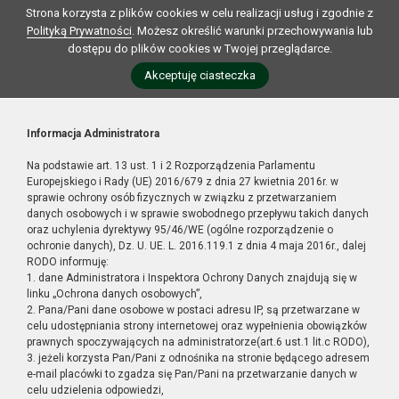
Strona korzysta z plików cookies w celu realizacji usług i zgodnie z
Polityką Prywatności
. Możesz określić warunki przechowywania lub
dostępu do plików cookies w Twojej przeglądarce.
Akceptuję ciasteczka
Informacja Administratora
Na podstawie art. 13 ust. 1 i 2 Rozporządzenia Parlamentu
Europejskiego i Rady (UE) 2016/679 z dnia 27 kwietnia 2016r. w
sprawie ochrony osób fizycznych w związku z przetwarzaniem
danych osobowych i w sprawie swobodnego przepływu takich danych
oraz uchylenia dyrektywy 95/46/WE (ogólne rozporządzenie o
ochronie danych), Dz. U. UE. L. 2016.119.1 z dnia 4 maja 2016r., dalej
RODO informuję:
1. dane Administratora i Inspektora Ochrony Danych znajdują się w
linku „Ochrona danych osobowych”,
2. Pana/Pani dane osobowe w postaci adresu IP, są przetwarzane w
celu udostępniania strony internetowej oraz wypełnienia obowiązków
prawnych spoczywających na administratorze(art.6 ust.1 lit.c RODO),
3. jeżeli korzysta Pan/Pani z odnośnika na stronie będącego adresem
e-mail placówki to zgadza się Pan/Pani na przetwarzanie danych w
celu udzielenia odpowiedzi,