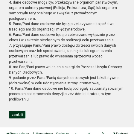
4. dane osobowe mogą być przekazywane organom państwowym,
organom ochrony prawnej (Policja, Prokuratura, Sąd) lub organom
samorządu terytorialnego w związku z prowadzonym
postępowaniem,
5. Pana/Pani dane osobowe nie będą przekazywane do państwa
trzeciego ani do organizacji międzynarodowej,
6. Pana/Pani dane osobowe będą przetwarzane wyłącznie przez
okres i w zakresie niezbędnym do realizacji celu przetwarzania,
7. przysługuje Panu/Pani prawo dostępu do treści swoich danych
osobowych oraz ich sprostowania, usunięcia lub ograniczenia
przetwarzania lub prawo do wniesienia sprzeciwu wobec
przetwarzania,
8. ma Pan/Pani prawo wniesienia skargi do Prezesa Urzędu Ochrony
Danych Osobowych,
9. podanie przez Pana/Panią danych osobowych jest fakultatywne
(dobrowolne) w celu udostępnienia strony internetowej,
10. Pana/Pani dane osobowe nie będą podlegały zautomatyzowanym
procesom podejmowania decyzji przez Administratora, w tym
profilowaniu.
zamknij
Strona główna
Mapa strony
Czcionka
Kontrast