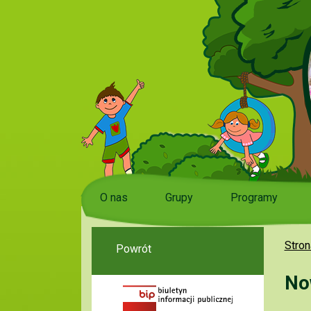
O nas
Grupy
Programy
Stron
Powrót
No