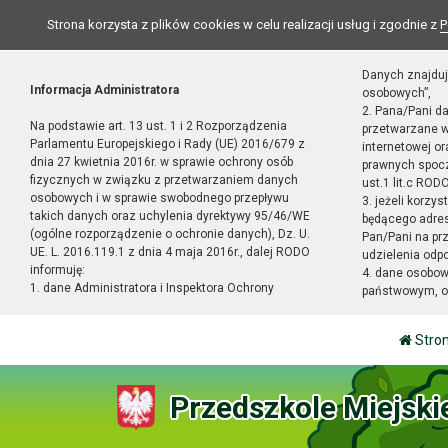
Strona korzysta z plików cookies w celu realizacji usług i zgodnie z
P
Danych znajduj
Informacja Administratora
osobowych”,
2. Pana/Pani d
Na podstawie art. 13 ust. 1 i 2 Rozporządzenia
przetwarzane w
Parlamentu Europejskiego i Rady (UE) 2016/679 z
internetowej o
dnia 27 kwietnia 2016r. w sprawie ochrony osób
prawnych spocz
fizycznych w związku z przetwarzaniem danych
ust.1 lit.c RODO
osobowych i w sprawie swobodnego przepływu
3. jeżeli korzy
takich danych oraz uchylenia dyrektywy 95/46/WE
będącego adres
(ogólne rozporządzenie o ochronie danych), Dz. U.
Pan/Pani na pr
UE. L. 2016.119.1 z dnia 4 maja 2016r., dalej RODO
udzielenia odp
informuję:
4. dane osobo
1. dane Administratora i Inspektora Ochrony
państwowym, or
Stro
Przedszkole Miejski