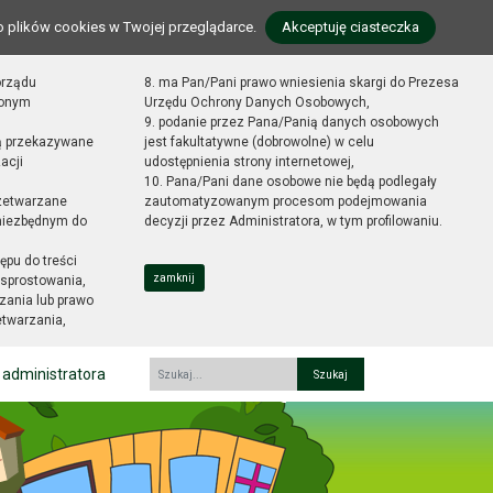
o plików cookies w Twojej przeglądarce.
Akceptuję ciasteczka
orządu
8. ma Pan/Pani prawo wniesienia skargi do Prezesa
zonym
Urzędu Ochrony Danych Osobowych,
9. podanie przez Pana/Panią danych osobowych
ą przekazywane
jest fakultatywne (dobrowolne) w celu
acji
udostępnienia strony internetowej,
10. Pana/Pani dane osobowe nie będą podlegały
zetwarzane
zautomatyzowanym procesom podejmowania
 niezbędnym do
decyzji przez Administratora, w tym profilowaniu.
ępu do treści
zamknij
sprostowania,
zania lub prawo
etwarzania,
 administratora
Fraza