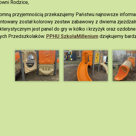
owni Rodzice,
omną przyjemnością przekazujemy Państwu najnowsze informac
ntowany został kolorowy zestaw zabawowy z dwiema zjeżdżalni
kterystycznym jest panel do gry w kółko i krzyżyk oraz ozdobn
ych Przedszkolaków.
PPHU SzkołaMillenium
dziękujemy bardz