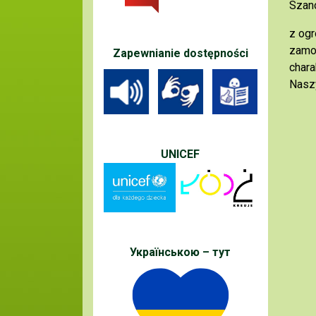
Szan
z ogr
zamo
Zapewnianie dostępności
chara
Nasz
UNICEF
Українською – тут