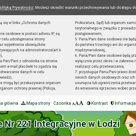
olityką Prywatności
. Możesz określić warunki przechowywania lub dostępu d
ą się w linku „Ochrona danych
Prokuratura, Sąd) lub organom sam
terytorialnego w związku z prowad
ane osobowe w postaci adresu IP, są
postępowaniem,
 celu udostępniania strony
5. Pana/Pani dane osobowe nie będ
raz wypełnienia obowiązków
do państwa trzeciego ani do organiz
ywających na administratorze(art.6
międzynarodowej,
),
6. Pana/Pani dane osobowe będą pr
sta Pan/Pani z odnośnika na stronie
wyłącznie przez okres i w zakresie
em e-mail placówki to zgadza się
realizacji celu przetwarzania,
zetwarzanie danych w celu
7. przysługuje Panu/Pani prawo dost
owiedzi,
swoich danych osobowych oraz ich 
we mogą być przekazywane organom
usunięcia lub ograniczenia przetwar
ganom ochrony prawnej (Policja,
do wniesienia sprzeciwu wobec prz
na główna
Mapa strony
Czcionka
Kontrast
Informacja
e Nr 221 Integracyjne w Łodzi