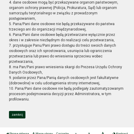
4. dane osobowe mogą być przekazywane organom państwowym,
organom ochrony prawnej (Policja, Prokuratura, Sąd) lub organom
samorządu terytorialnego w związku z prowadzonym
postępowaniem,
5. Pana/Pani dane osobowe nie będą przekazywane do państwa
trzeciego ani do organizacji międzynarodowej,
6. Pana/Pani dane osobowe będą przetwarzane wyłącznie przez
okres i w zakresie niezbędnym do realizacji celu przetwarzania,
7. przysługuje Panu/Pani prawo dostępu do treści swoich danych
osobowych oraz ich sprostowania, usunięcia lub ograniczenia
przetwarzania lub prawo do wniesienia sprzeciwu wobec
przetwarzania,
8. ma Pan/Pani prawo wniesienia skargi do Prezesa Urzędu Ochrony
Danych Osobowych,
9. podanie przez Pana/Panią danych osobowych jest fakultatywne
(dobrowolne) w celu udostępnienia strony internetowej,
10. Pana/Pani dane osobowe nie będą podlegały zautomatyzowanym
procesom podejmowania decyzji przez Administratora, w tym
profilowaniu.
zamknij
Strona główna
Mapa strony
Czcionka
Kontrast