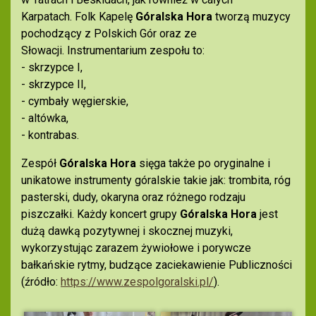
Karpatach. Folk Kapelę
Góralska Hora
tworzą muzycy
pochodzący z Polskich Gór oraz ze
Słowacji. Instrumentarium zespołu to:
- skrzypce I,
- skrzypce II,
- cymbały węgierskie,
- altówka,
- kontrabas.
Zespół
Góralska Hora
sięga także po oryginalne i
unikatowe instrumenty góralskie takie jak: trombita, róg
pasterski, dudy, okaryna oraz różnego rodzaju
piszczałki. Każdy koncert grupy
Góralska Hora
jest
dużą dawką pozytywnej i skocznej muzyki,
wykorzystując zarazem żywiołowe i porywcze
bałkańskie rytmy, budzące zaciekawienie Publiczności
(źródło:
https://www.zespolgoralski.pl/
).