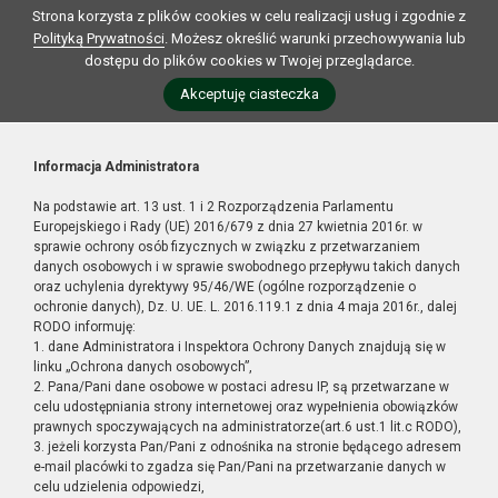
Strona korzysta z plików cookies w celu realizacji usług i zgodnie z
Polityką Prywatności
. Możesz określić warunki przechowywania lub
dostępu do plików cookies w Twojej przeglądarce.
Akceptuję ciasteczka
Informacja Administratora
Na podstawie art. 13 ust. 1 i 2 Rozporządzenia Parlamentu
Europejskiego i Rady (UE) 2016/679 z dnia 27 kwietnia 2016r. w
sprawie ochrony osób fizycznych w związku z przetwarzaniem
danych osobowych i w sprawie swobodnego przepływu takich danych
oraz uchylenia dyrektywy 95/46/WE (ogólne rozporządzenie o
ochronie danych), Dz. U. UE. L. 2016.119.1 z dnia 4 maja 2016r., dalej
RODO informuję:
1. dane Administratora i Inspektora Ochrony Danych znajdują się w
linku „Ochrona danych osobowych”,
2. Pana/Pani dane osobowe w postaci adresu IP, są przetwarzane w
celu udostępniania strony internetowej oraz wypełnienia obowiązków
prawnych spoczywających na administratorze(art.6 ust.1 lit.c RODO),
3. jeżeli korzysta Pan/Pani z odnośnika na stronie będącego adresem
e-mail placówki to zgadza się Pan/Pani na przetwarzanie danych w
celu udzielenia odpowiedzi,