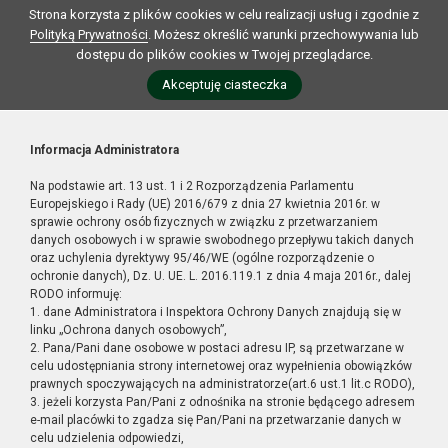
Strona korzysta z plików cookies w celu realizacji usług i zgodnie z
Polityką Prywatności
. Możesz określić warunki przechowywania lub
dostępu do plików cookies w Twojej przeglądarce.
Akceptuję ciasteczka
Informacja Administratora
Na podstawie art. 13 ust. 1 i 2 Rozporządzenia Parlamentu
Europejskiego i Rady (UE) 2016/679 z dnia 27 kwietnia 2016r. w
sprawie ochrony osób fizycznych w związku z przetwarzaniem
danych osobowych i w sprawie swobodnego przepływu takich danych
oraz uchylenia dyrektywy 95/46/WE (ogólne rozporządzenie o
ochronie danych), Dz. U. UE. L. 2016.119.1 z dnia 4 maja 2016r., dalej
RODO informuję:
1. dane Administratora i Inspektora Ochrony Danych znajdują się w
linku „Ochrona danych osobowych”,
2. Pana/Pani dane osobowe w postaci adresu IP, są przetwarzane w
celu udostępniania strony internetowej oraz wypełnienia obowiązków
prawnych spoczywających na administratorze(art.6 ust.1 lit.c RODO),
3. jeżeli korzysta Pan/Pani z odnośnika na stronie będącego adresem
e-mail placówki to zgadza się Pan/Pani na przetwarzanie danych w
celu udzielenia odpowiedzi,