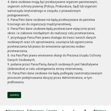
4. dane osobowe mogą być przekazywane organom państwowym,
organom ochrony prawnej (Policja, Prokuratura, Sąd) lub organom
samorządu terytorialnego w związku z prowadzonym
postępowaniem,
5. Pana/Pani dane osobowe nie będą przekazywane do państwa
trzeciego ani do organizacji międzynarodowej,
6. Pana/Pani dane osobowe będą przetwarzane wyłącznie przez
okres i w zakresie niezbędnym do realizacji celu przetwarzania,
7. przysługuje Panu/Pani prawo dostępu do treści swoich danych
osobowych oraz ich sprostowania, usunięcia lub ograniczenia
przetwarzania lub prawo do wniesienia sprzeciwu wobec
przetwarzania,
8. ma Pan/Pani prawo wniesienia skargi do Prezesa Urzędu Ochrony
Danych Osobowych,
9. podanie przez Pana/Panią danych osobowych jest fakultatywne
(dobrowolne) w celu udostępnienia strony internetowej,
10. Pana/Pani dane osobowe nie będą podlegały zautomatyzowanym
procesom podejmowania decyzji przez Administratora, w tym
profilowaniu.
zamknij
Strona główna
Mapa strony
Czcionka
Kontrast