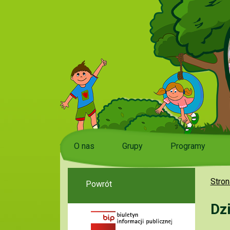
O nas
Grupy
Programy
Stron
Powrót
Dz