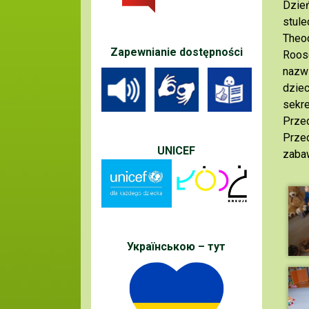
Dzień
stule
Theod
Zapewnianie dostępności
Roose
nazwi
dziec
sekre
Przed
Przed
UNICEF
zabaw
Українською – тут