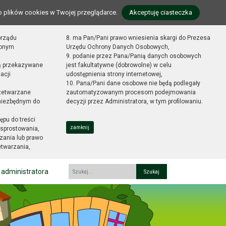
o plików cookies w Twojej przeglądarce.
Akceptuję ciasteczka
orządu
8. ma Pan/Pani prawo wniesienia skargi do Prezesa
zonym
Urzędu Ochrony Danych Osobowych,
9. podanie przez Pana/Panią danych osobowych
ą przekazywane
jest fakultatywne (dobrowolne) w celu
acji
udostępnienia strony internetowej,
10. Pana/Pani dane osobowe nie będą podlegały
zetwarzane
zautomatyzowanym procesom podejmowania
 niezbędnym do
decyzji przez Administratora, w tym profilowaniu.
ępu do treści
zamknij
sprostowania,
zania lub prawo
etwarzania,
 administratora
Fraza