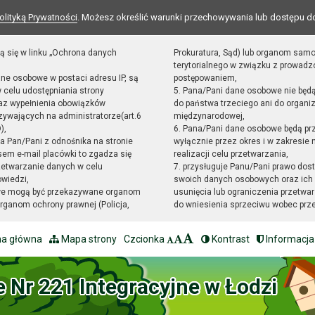
olityką Prywatności
. Możesz określić warunki przechowywania lub dostępu d
ą się w linku „Ochrona danych
Prokuratura, Sąd) lub organom sam
terytorialnego w związku z prowad
ane osobowe w postaci adresu IP, są
postępowaniem,
 celu udostępniania strony
5. Pana/Pani dane osobowe nie będ
raz wypełnienia obowiązków
do państwa trzeciego ani do organiz
ywających na administratorze(art.6
międzynarodowej,
),
6. Pana/Pani dane osobowe będą pr
sta Pan/Pani z odnośnika na stronie
wyłącznie przez okres i w zakresie
em e-mail placówki to zgadza się
realizacji celu przetwarzania,
zetwarzanie danych w celu
7. przysługuje Panu/Pani prawo dost
owiedzi,
swoich danych osobowych oraz ich 
we mogą być przekazywane organom
usunięcia lub ograniczenia przetwar
ganom ochrony prawnej (Policja,
do wniesienia sprzeciwu wobec prz
na główna
Mapa strony
Czcionka
Kontrast
Informacja
e Nr 221 Integracyjne w Łodzi