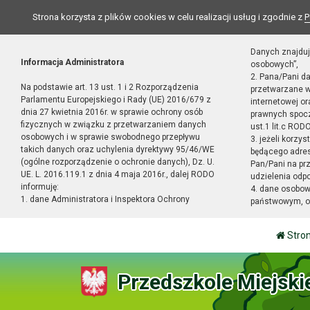
Strona korzysta z plików cookies w celu realizacji usług i zgodnie z
P
Danych znajduj
Informacja Administratora
osobowych”,
2. Pana/Pani d
Na podstawie art. 13 ust. 1 i 2 Rozporządzenia
przetwarzane w
Parlamentu Europejskiego i Rady (UE) 2016/679 z
internetowej o
dnia 27 kwietnia 2016r. w sprawie ochrony osób
prawnych spocz
fizycznych w związku z przetwarzaniem danych
ust.1 lit.c RODO
osobowych i w sprawie swobodnego przepływu
3. jeżeli korzy
takich danych oraz uchylenia dyrektywy 95/46/WE
będącego adres
(ogólne rozporządzenie o ochronie danych), Dz. U.
Pan/Pani na pr
UE. L. 2016.119.1 z dnia 4 maja 2016r., dalej RODO
udzielenia odp
informuję:
4. dane osobo
1. dane Administratora i Inspektora Ochrony
państwowym, or
Stro
Przedszkole Miejski