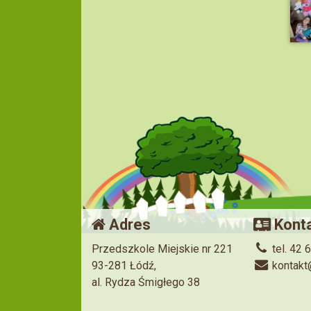
Adres
Kont
Przedszkole Miejskie nr 221
tel. 42 
93-281 Łódź,
kontakt
al. Rydza Śmigłego 38