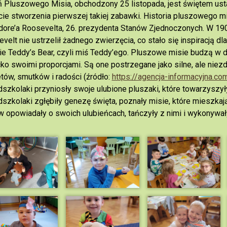
 Pluszowego Misia, obchodzony 25 listopada, jest świętem us
cie stworzenia pierwszej takiej zabawki. Historia pluszowego mi
ore’a Roosevelta, 26. prezydenta Stanów Zjednoczonych. W 190
velt nie ustrzelił żadnego zwierzęcia, co stało się inspiracją 
e Teddy’s Bear, czyli miś Teddy’ego. Pluszowe misie budzą w d
ko swoimi proporcjami. Są one postrzegane jako silne, ale niezd
tów, smutków i radości (źródło:
https://agencja-informacyjna.c
szkolaki przyniosły swoje ulubione pluszaki, które towarzyszy
szkolaki zgłębiły genezę święta, poznały misie, które mieszkają 
 opowiadały o swoich ulubieńcach, tańczyły z nimi i wykonywał