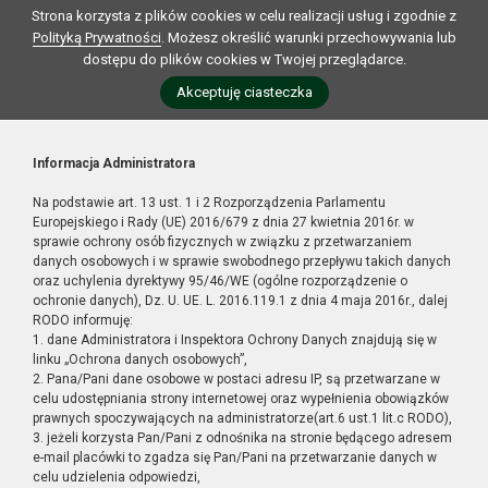
Strona korzysta z plików cookies w celu realizacji usług i zgodnie z
Polityką Prywatności
. Możesz określić warunki przechowywania lub
dostępu do plików cookies w Twojej przeglądarce.
Akceptuję ciasteczka
Informacja Administratora
Na podstawie art. 13 ust. 1 i 2 Rozporządzenia Parlamentu
Europejskiego i Rady (UE) 2016/679 z dnia 27 kwietnia 2016r. w
sprawie ochrony osób fizycznych w związku z przetwarzaniem
danych osobowych i w sprawie swobodnego przepływu takich danych
oraz uchylenia dyrektywy 95/46/WE (ogólne rozporządzenie o
ochronie danych), Dz. U. UE. L. 2016.119.1 z dnia 4 maja 2016r., dalej
RODO informuję:
1. dane Administratora i Inspektora Ochrony Danych znajdują się w
linku „Ochrona danych osobowych”,
2. Pana/Pani dane osobowe w postaci adresu IP, są przetwarzane w
celu udostępniania strony internetowej oraz wypełnienia obowiązków
prawnych spoczywających na administratorze(art.6 ust.1 lit.c RODO),
3. jeżeli korzysta Pan/Pani z odnośnika na stronie będącego adresem
e-mail placówki to zgadza się Pan/Pani na przetwarzanie danych w
celu udzielenia odpowiedzi,