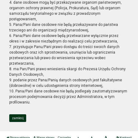
4. dane osobowe mogą być przekazywane organom państwowym,
organom ochrony prawnej (Policja, Prokuratura, Sąd) lub organom
samorządu terytorialnego w związku z prowadzonym
postępowaniem,
5. Pana/Pani dane osobowe nie będą przekazywane do państwa
trzeciego ani do organizacji międzynarodowej,
6. Pana/Pani dane osobowe będą przetwarzane wyłącznie przez
okres i w zakresie niezbędnym do realizacji celu przetwarzania,
7. przysługuje Panu/Pani prawo dostępu do treści swoich danych
osobowych oraz ich sprostowania, usunięcia lub ograniczenia
przetwarzania lub prawo do wniesienia sprzeciwu wobec
przetwarzania,
8. ma Pan/Pani prawo wniesienia skargi do Prezesa Urzędu Ochrony
Danych Osobowych,
9. podanie przez Pana/Panią danych osobowych jest fakultatywne
(dobrowolne) w celu udostępnienia strony internetowej,
10. Pana/Pani dane osobowe nie będą podlegały zautomatyzowanym
procesom podejmowania decyzji przez Administratora, w tym
profilowaniu.
zamknij
Strona główna
Mapa strony
Czcionka
Kontrast