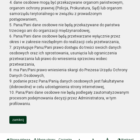
4. dane osobowe mogą być przekazywane organom państwowym,
organom ochrony prawnej (Policja, Prokuratura, Sąd) lub organom
samorządu terytorialnego w związku z prowadzonym
postępowaniem,
5. Pana/Pani dane osobowe nie będą przekazywane do państwa
trzeciego ani do organizacji międzynarodowej,
6. Pana/Pani dane osobowe będą przetwarzane wyłącznie przez
okres i w zakresie niezbędnym do realizacji celu przetwarzania,
7. przysługuje Panu/Pani prawo dostępu do treści swoich danych
osobowych oraz ich sprostowania, usunięcia lub ograniczenia
przetwarzania lub prawo do wniesienia sprzeciwu wobec
przetwarzania,
8. ma Pan/Pani prawo wniesienia skargi do Prezesa Urzędu Ochrony
Danych Osobowych,
9. podanie przez Pana/Panią danych osobowych jest fakultatywne
(dobrowolne) w celu udostępnienia strony internetowej,
10. Pana/Pani dane osobowe nie będą podlegały zautomatyzowanym
procesom podejmowania decyzji przez Administratora, w tym
profilowaniu.
zamknij
Strona główna
Mapa strony
Czcionka
Kontrast