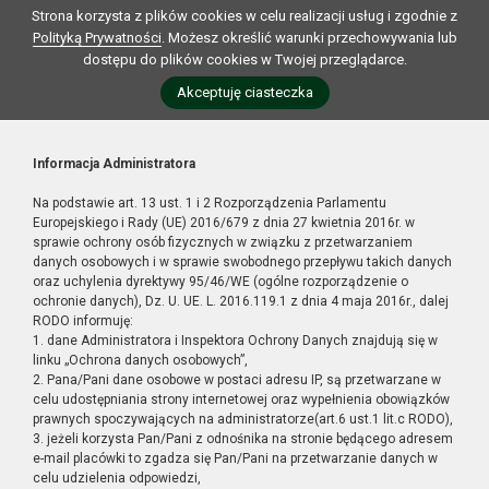
Strona korzysta z plików cookies w celu realizacji usług i zgodnie z
Polityką Prywatności
. Możesz określić warunki przechowywania lub
dostępu do plików cookies w Twojej przeglądarce.
Akceptuję ciasteczka
Informacja Administratora
Na podstawie art. 13 ust. 1 i 2 Rozporządzenia Parlamentu
Europejskiego i Rady (UE) 2016/679 z dnia 27 kwietnia 2016r. w
sprawie ochrony osób fizycznych w związku z przetwarzaniem
danych osobowych i w sprawie swobodnego przepływu takich danych
oraz uchylenia dyrektywy 95/46/WE (ogólne rozporządzenie o
ochronie danych), Dz. U. UE. L. 2016.119.1 z dnia 4 maja 2016r., dalej
RODO informuję:
1. dane Administratora i Inspektora Ochrony Danych znajdują się w
linku „Ochrona danych osobowych”,
2. Pana/Pani dane osobowe w postaci adresu IP, są przetwarzane w
celu udostępniania strony internetowej oraz wypełnienia obowiązków
prawnych spoczywających na administratorze(art.6 ust.1 lit.c RODO),
3. jeżeli korzysta Pan/Pani z odnośnika na stronie będącego adresem
e-mail placówki to zgadza się Pan/Pani na przetwarzanie danych w
celu udzielenia odpowiedzi,