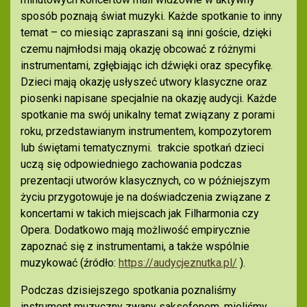
sposób poznają świat muzyki. Każde spotkanie to inny
temat – co miesiąc zapraszani są inni goście, dzięki
czemu najmłodsi mają okazję obcować z różnymi
instrumentami, zgłębiając ich dźwięki oraz specyfikę.
Dzieci mają okazję usłyszeć utwory klasyczne oraz
piosenki napisane specjalnie na okazję audycji. Każde
spotkanie ma swój unikalny temat związany z porami
roku, przedstawianym instrumentem, kompozytorem
lub świętami tematycznymi.
trakcie spotkań dzieci
uczą się odpowiedniego zachowania podczas
prezentacji utworów klasycznych, co w późniejszym
życiu przygotowuje je na doświadczenia związane z
koncertami w takich miejscach jak Filharmonia czy
Opera. Dodatkowo mają możliwość empirycznie
zapoznać się z instrumentami, a także wspólnie
muzykować (źródło:
https://audycjeznutka.pl/
).
Podczas dzisiejszego spotkania poznaliśmy
instrument muzyczny zwany saksofonem, mieliśmy