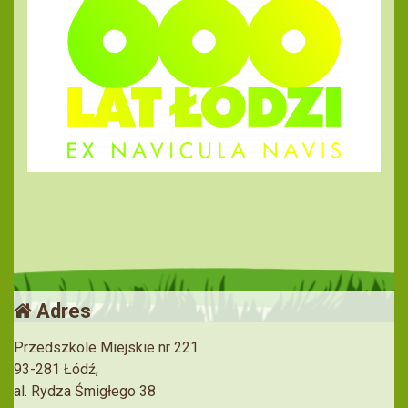
Adres
Przedszkole Miejskie nr 221
93-281 Łódź,
al. Rydza Śmigłego 38