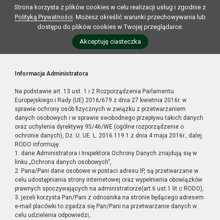
Strona korzysta z plików cookies w celu realizacji usług i zgodnie z
Polityką Prywatności
. Możesz określić warunki przechowywania lub
dostępu do plików cookies w Twojej przeglądarce.
Akceptuję ciasteczka
Informacja Administratora
Na podstawie art. 13 ust. 1 i 2 Rozporządzenia Parlamentu
Europejskiego i Rady (UE) 2016/679 z dnia 27 kwietnia 2016r. w
sprawie ochrony osób fizycznych w związku z przetwarzaniem
danych osobowych i w sprawie swobodnego przepływu takich danych
oraz uchylenia dyrektywy 95/46/WE (ogólne rozporządzenie o
ochronie danych), Dz. U. UE. L. 2016.119.1 z dnia 4 maja 2016r., dalej
RODO informuję:
1. dane Administratora i Inspektora Ochrony Danych znajdują się w
linku „Ochrona danych osobowych”,
2. Pana/Pani dane osobowe w postaci adresu IP, są przetwarzane w
celu udostępniania strony internetowej oraz wypełnienia obowiązków
prawnych spoczywających na administratorze(art.6 ust.1 lit.c RODO),
3. jeżeli korzysta Pan/Pani z odnośnika na stronie będącego adresem
e-mail placówki to zgadza się Pan/Pani na przetwarzanie danych w
celu udzielenia odpowiedzi,