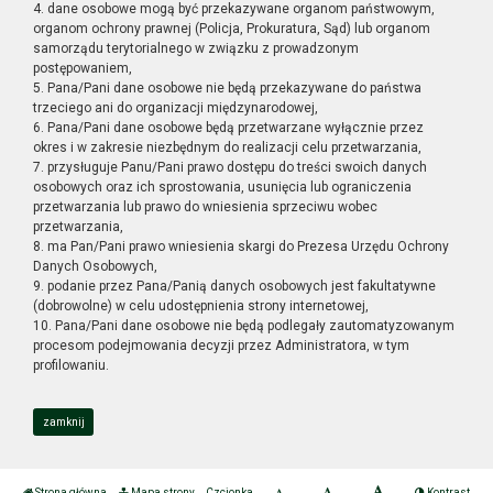
4. dane osobowe mogą być przekazywane organom państwowym,
organom ochrony prawnej (Policja, Prokuratura, Sąd) lub organom
samorządu terytorialnego w związku z prowadzonym
postępowaniem,
5. Pana/Pani dane osobowe nie będą przekazywane do państwa
trzeciego ani do organizacji międzynarodowej,
6. Pana/Pani dane osobowe będą przetwarzane wyłącznie przez
okres i w zakresie niezbędnym do realizacji celu przetwarzania,
7. przysługuje Panu/Pani prawo dostępu do treści swoich danych
osobowych oraz ich sprostowania, usunięcia lub ograniczenia
przetwarzania lub prawo do wniesienia sprzeciwu wobec
przetwarzania,
8. ma Pan/Pani prawo wniesienia skargi do Prezesa Urzędu Ochrony
Danych Osobowych,
9. podanie przez Pana/Panią danych osobowych jest fakultatywne
(dobrowolne) w celu udostępnienia strony internetowej,
10. Pana/Pani dane osobowe nie będą podlegały zautomatyzowanym
procesom podejmowania decyzji przez Administratora, w tym
profilowaniu.
zamknij
Strona główna
Mapa strony
Czcionka
Kontrast